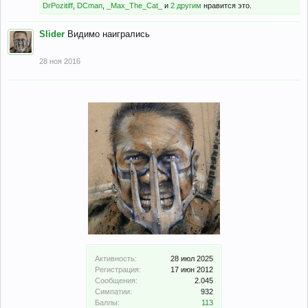
DrPozitiff
,
DCman
,
_Max_The_Cat_
и
2 другим
нравится это.
Slider
Видимо наигрались
28 ноя 2016
Активность:
28 июл 2025
Регистрация:
17 июн 2012
Сообщения:
2.045
Симпатии:
932
Баллы:
113