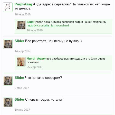
PurpleGrig
А где адреса серверов? На главной их нет, куда-
то делись.
16 июл 2018
Slider
Убрал пока. Список серверов есть в нашей группе ВК
https://vk.com/this_is_moonshard
16 июл 2018
Slider
Все работает, но никому не нужно :)
14 мар 2017
Mundi_Vesper
все разбежались кто куда....и это блин очень
печально
25 мар 2017
Slider
Что не так с сервером?
9 мар 2017
Slider
С новым годом, котаны!
10 янв 2017