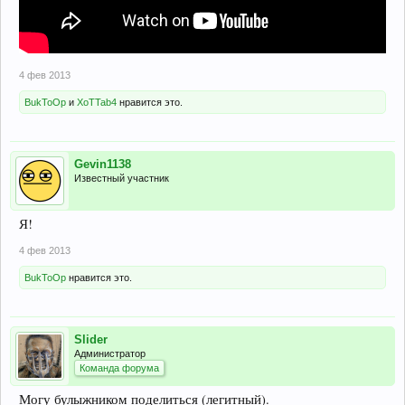
4 фев 2013
BukToOp
и
XoTTab4
нравится это.
Gevin1138
Известный участник
Я!
4 фев 2013
BukToOp
нравится это.
Slider
Администратор
Команда форума
Могу булыжником поделиться (легитный).