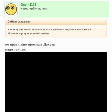
Gevin1138
Известный участник
DaHaer сказал(а):
↑
я прошу о всяческой помощи как к рядовым строителям так и к
Администрации нашего сервера
не правильно просишь Дахаер
надо так так: