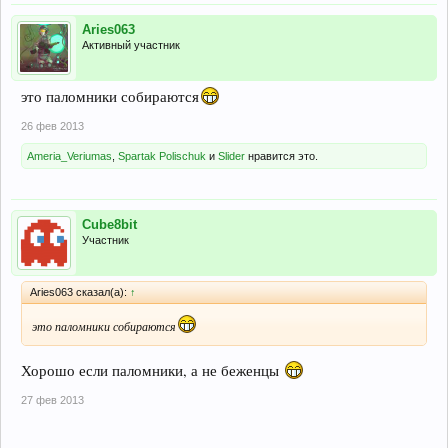
Aries063
Активный участник
это паломники собираются
26 фев 2013
Ameria_Veriumas
,
Spartak Polischuk
и
Slider
нравится это.
Cube8bit
Участник
Aries063 сказал(а):
↑
это паломники собираются
Хорошо если паломники, а не беженцы
27 фев 2013