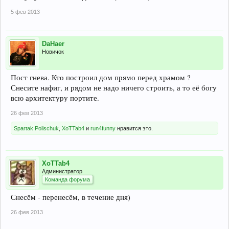
5 фев 2013
DaHaer
Новичок
Пост гнева. Кто построил дом прямо перед храмом ?
Снесите нафиг, и рядом не надо ничего строить, а то её богу
всю архитектуру портите.
26 фев 2013
Spartak Polischuk
,
XoTTab4
и
run4funny
нравится это.
XoTTab4
Администратор
Команда форума
Снесём - перенесём, в течение дня)
26 фев 2013