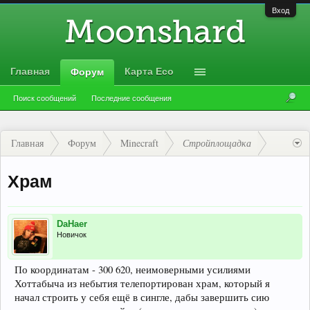
Вход
Главная
Карта Eco
Форум
Поиск сообщений
Последние сообщения
Главная
Форум
Minecraft
Стройплощадка
Храм
DaHaer
Новичок
По координатам - 300 620, неимоверными усилиями
Хоттабыча из небытия телепортирован храм, который я
начал строить у себя ещё в сингле, дабы завершить сию