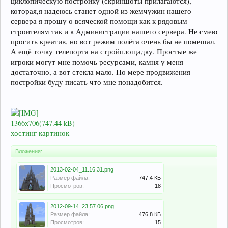
циклопическую постройку (скриншоты прилагаются),
которая,я надеюсь станет одной из жемчужин нашего
сервера я прошу о всяческой помощи как к рядовым
строителям так и к Администрации нашего сервера. Не смею
просить креатив, но вот режим полёта очень бы не помешал.
А ещё точку телепорта на стройплощадку. Простые же
игроки могут мне помочь ресурсами, камня у меня
достаточно, а вот стекла мало. По мере продвижения
постройки буду писать что мне понадобится.
1366x706(747.44 kB)
хостинг картинок
Вложения:
2013-02-04_11.16.31.png
Размер файла:
747,4 КБ
Просмотров:
18
2012-09-14_23.57.06.png
Размер файла:
476,8 КБ
Просмотров:
15