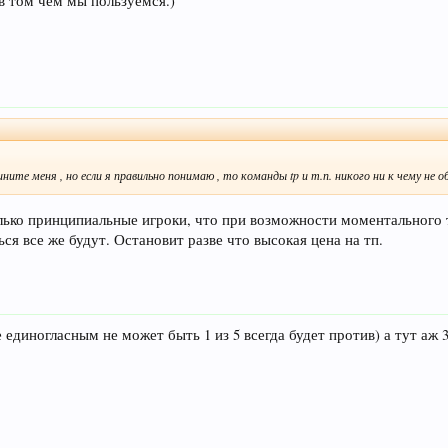
е в том чем мы пользуемся.)
ините меня , но если я правильно понимаю , то команды tp и т.п. никого ни к чему не о
олько принципиальные игроки, что при возможности моментального 
ся все же будут. Остановит разве что высокая цена на тп.
единогласным не может быть 1 из 5 всегда будет против) а тут аж 3