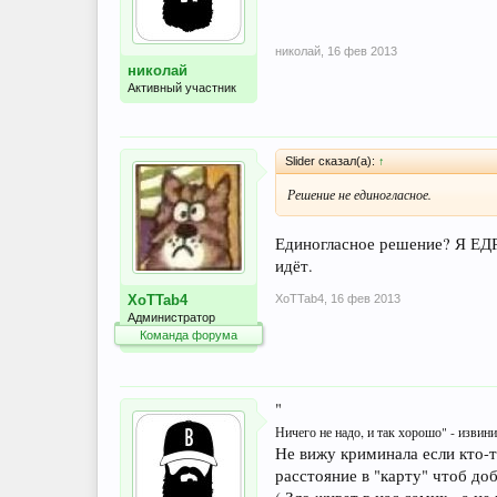
николай
,
16 фев 2013
николай
Активный участник
Slider сказал(а):
↑
Решение не единогласное.
Единогласное решение? Я ЕДРО
идёт.
XoTTab4
,
16 фев 2013
XoTTab4
Администратор
Команда форума
"
Ничего не надо, и так хорошо" - извини
Не вижу криминала если кто-
расстояние в "карту" чтоб до