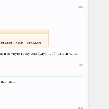
#24
бязывают. Не надо - не пользуйся
тп в нужную точку они будут пробираться через
#25
 варианта.
#26