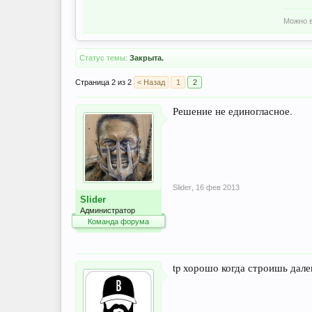
Можно в
Статус темы:
Закрыта.
Страница 2 из 2
< Назад
1
2
Решение не единогласное.
Slider
,
16 фев 2013
Slider
Администратор
Команда форума
tp хорошо когда строишь дале