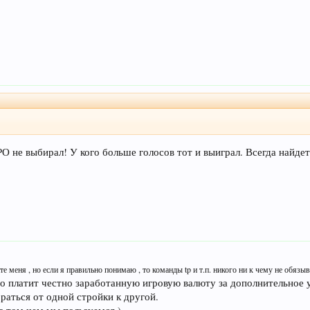
 не выбирал! У кого больше голосов тот и выиграл. Всегда найдется
те меня , но если я правильно понимаю , то команды tp и т.п. никого ни к чему не обязы
то платит честно заработанную игровую валюту за дополнительное
браться от одной стройки к другой.