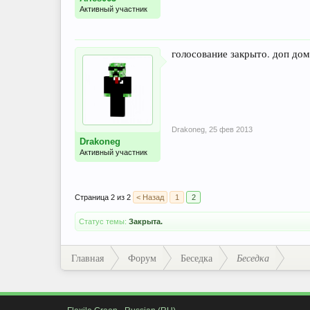
Активный участник
голосование закрыто. доп дом
Drakoneg
,
25 фев 2013
Drakoneg
Активный участник
Страница 2 из 2
< Назад
1
2
Статус темы:
Закрыта.
Главная
Форум
Беседка
Беседка