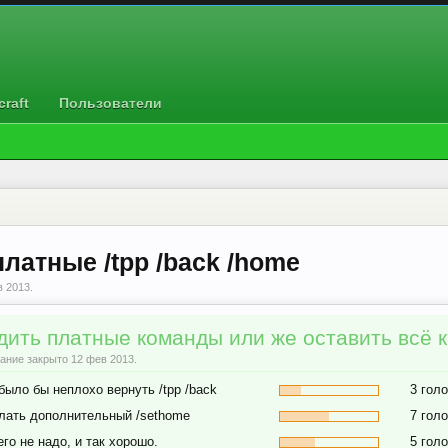
raft
Пользователи
латные /tpp /back /home
в 2013
.
дить платные команды или же оставить всё к
ание закрыто 12 фев 2013.
было бы неплохо вернуть /tpp /back
3 гол
лать дополнительный /sethome
7 гол
го не надо, и так хорошо.
5 гол