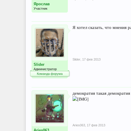
Ярослав
Участник
Я хотел сказать, что мнения 
Slider
,
17 фев 2013
Slider
Администратор
Команда форума
демократия такая демократия
Aries063
,
17 фев 2013
Aries063