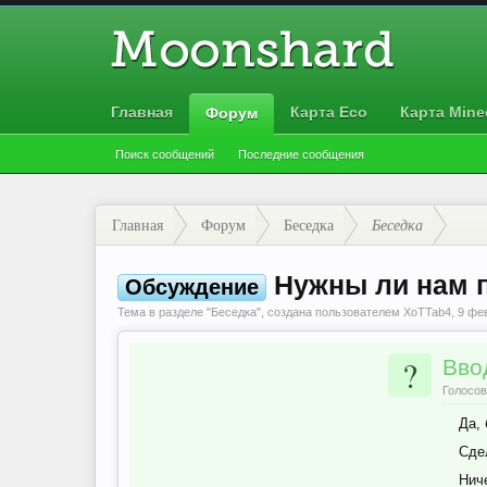
Главная
Карта Eco
Карта Minec
Форум
Поиск сообщений
Последние сообщения
Главная
Форум
Беседка
Беседка
Нужны ли нам п
Обсуждение
Тема в разделе "
Беседка
", создана пользователем
XoTTab4
,
9 фе
?
Вво
Голосов
Да, 
Сде
Ниче