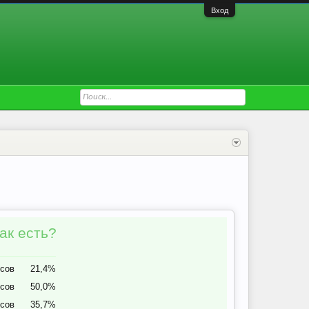
Вход
ак есть?
осов
21,4%
осов
50,0%
осов
35,7%