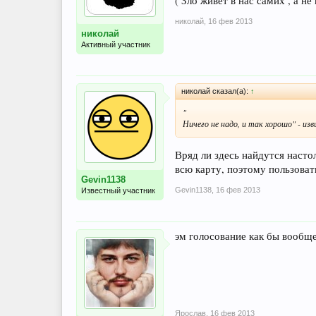
( Зло живет в нас самих , а н
николай
,
16 фев 2013
николай
Активный участник
николай сказал(а):
↑
"
Ничего не надо, и так хорошо" - изв
Вряд ли здесь найдутся наст
всю карту, поэтому пользовать
Gevin1138
Gevin1138
,
16 фев 2013
Известный участник
эм голосование как бы вообще 
Ярослав
,
16 фев 2013