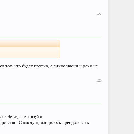
#22
 тот, кто будет против, о единогласии и речи не
#23
вают. Не надо - не пользуйся
 удобство. Самому приходилось преодолевать