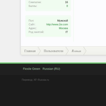
Симпатии:
16
Баллы:
8
Пол:
Мужской
Сайт:
http://www.1tv.com
Адрес:
Москва
Род занятий:
IT
Главная
Пользователи
Roman
Flexile Green
Russian (RU)
Перевод:
XF-Russia.ru