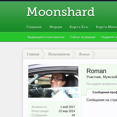
Главная
Форум
Карта Eco
Карта Minec
Выдающиеся пользователи
Сейчас на форуме
Недавняя а
Главная
Пользователи
Roman
Roman
Участник
, Мужско
Последняя активность
Сообщения про
Сообщения на стра
Активность:
1 май 2017
Регистрация:
22 мар 2014
Сообщения:
44