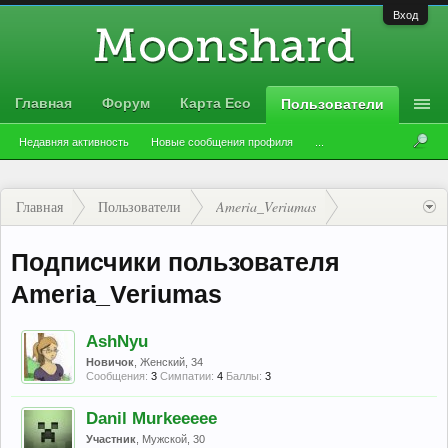
Вход
Главная
Форум
Карта Eco
Пользователи
Недавняя активность
Новые сообщения профиля
...
Главная
Пользователи
Ameria_Veriumas
Подписчики пользователя
Ameria_Veriumas
AshNyu
Новичок
, Женский, 34
Сообщения:
3
Симпатии:
4
Баллы:
3
Danil Murkeeeee
Участник
, Мужской, 30