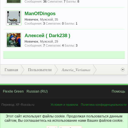
Сообщения:
36
Симпатии:
7
Баллы:
8
ManOfDingos
Новичок
, Мужской, 35
Сообщения:
3
Симпатии:
0
Баллы:
1
Алексей ( Dark238 )
Новичок
, Мужской, 29
Сообщения:
7
Симпатии:
4
Баллы:
3
Главная
Пользователи
Ameria_Veriumas
Flexile Green
Russian (RU)
Помощь
Перевод:
XF-Russia.ru
Условия и правила
Политика конфиденциальности
Этот сайт использует файлы cookie. Продолжая пользоваться данным
сайтом, Вы соглашаетесь на использование нами Ваших файлов cookie.